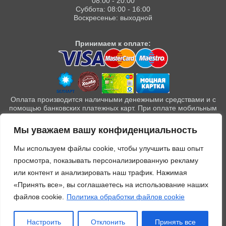
08:00 - 20:00
Суббота: 08:00 - 16:00
Воскресенье: выходной
Принимаем к оплате:
Оплата производится наличными денежными средствами и с
помощью банковских платежных карт. При оплате мобильным
телефоном с использованием некоторых сервисов могут быть
проблемы.
Мы уважаем вашу конфиденциальность
Публичный договор
Мы используем файлы cookie, чтобы улучшить ваш опыт
Политика конфиденциальности
просмотра, показывать персонализированную рекламу
Согласие на обработку персональных данных
или контент и анализировать наш трафик. Нажимая
«Принять все», вы соглашаетесь на использование наших
Правила внутреннего распорядка для пациентов
файлов cookie.
Политика обработки файлов cookie
Политика обработки файлов cookie
Настроить
Отклонить
Принять все