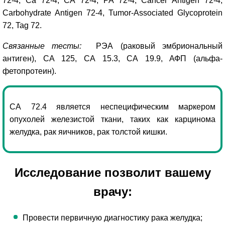
72-4, Са 72-4, СА 72-4, PA 72-4, Cancer Antigen 72-4,
Carbohydrate Antigen 72-4, Tumor-Associated Glycoprotein
72, Tag 72.
Связанные тесты:
РЭА (раковый эмбриональный
антиген), СА 125, СА 15.3, СА 19.9, АФП (альфа-
фетопротеин).
СА 72.4 является неспецифическим маркером
опухолей железистой ткани, таких как карцинома
желудка, рак яичников, рак толстой кишки.
Исследование позволит вашему
врачу:
Провести первичную диагностику рака желудка;