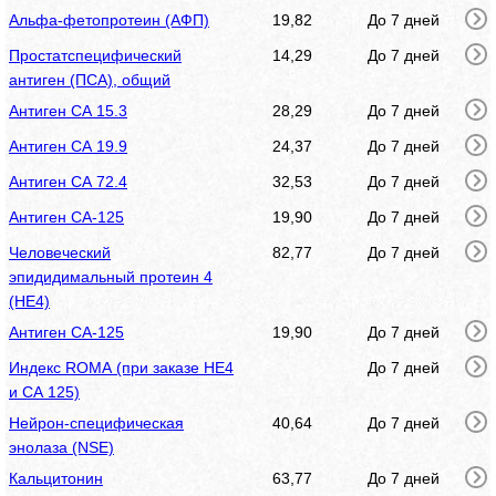
Альфа-фетопротеин (АФП)
19,82
До 7 дней
Простатспецифический
14,29
До 7 дней
антиген (ПСА), общий
Антиген СА 15.3
28,29
До 7 дней
Антиген СА 19.9
24,37
До 7 дней
Антиген СА 72.4
32,53
До 7 дней
Антиген СА-125
19,90
До 7 дней
Человеческий
82,77
До 7 дней
эпидидимальный протеин 4
(HE4)
Антиген СА-125
19,90
До 7 дней
Индекс ROMA (при заказе HE4
До 7 дней
и СА 125)
Нейрон-специфическая
40,64
До 7 дней
энолаза (NSE)
Кальцитонин
63,77
До 7 дней