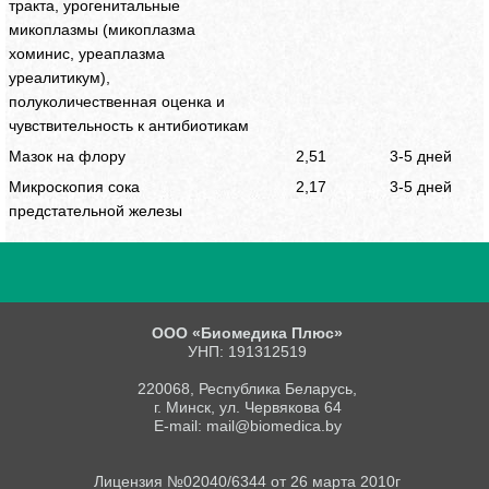
тракта, урогенитальные
микоплазмы (микоплазма
хоминис, уреаплазма
уреалитикум),
полуколичественная оценка и
чувствительность к антибиотикам
Мазок на флору
2,51
3-5 дней
Микроскопия сока
2,17
3-5 дней
предстательной железы
ООО «Биомедика Плюс»
УНП: 191312519
220068, Республика Беларусь,
г. Минск, ул. Червякова 64
E-mail: mail@biomedica.by
Лицензия №02040/6344 от 26 марта 2010г