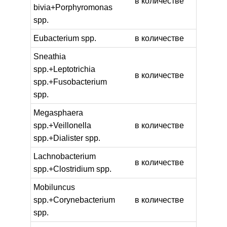
в количестве
bivia+Porphyromonas
spp.
Eubacterium spp.
в количестве
Sneathia
spp.+Leptotrichia
в количестве
spp.+Fusobacterium
spp.
Megasphaera
spp.+Veillonella
в количестве
spp.+Dialister spp.
Lachnobacterium
в количестве
spp.+Clostridium spp.
Mobiluncus
spp.+Corynebacterium
в количестве
spp.