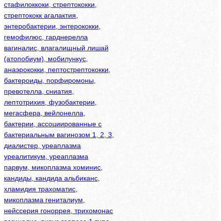
стафилоккоки, стрептококки,
стрептококк агалактия,
энтеробактерии, энтерококки,
гемофилюс, гарднерелла
вагиналис, влагалищный лишай
(атопобиум), мобилункус,
анаэрококки, пептострептококки,
бактероиды, порфиромоны,
превотелла, сниатия,
лептотрихия, фузобактерии,
мегасфера, вейлонелла,
бактерии, ассоциированные с
бактериальным вагинозом 1, 2, 3,
диалистер, уреаплазма
уреалитикум, уреаплазма
парвум, микоплазма хоминис,
кандиды, кандида альбиканс,
хламидия трахоматис,
микоплазма гениталиум,
нейссерия гоноррея, трихомонас