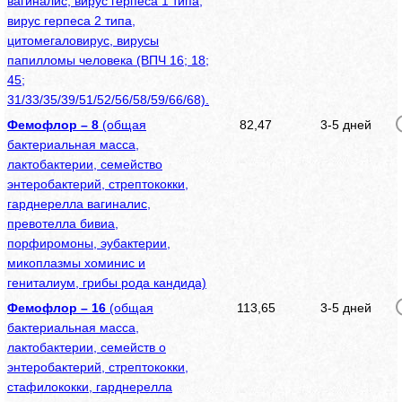
вагиналис, вирус герпеса 1 типа,
вирус герпеса 2 типа,
цитомегаловирус, вирусы
папилломы человека (ВПЧ 16; 18;
45;
31/33/35/39/51/52/56/58/59/66/68).
Фемофлор – 8
(общая
82,47
3-5 дней
бактериальная масса,
лактобактерии, семейство
энтеробактерий, стрептококки,
гарднерелла вагиналис,
превотелла бивиа,
порфиромоны, эубактерии,
микоплазмы хоминис и
гениталиум, грибы рода кандида)
Фемофлор – 16
(общая
113,65
3-5 дней
бактериальная масса,
лактобактерии, семейств о
энтеробактерий, стрептококки,
стафилококки, гарднерелла