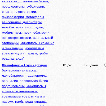
вагиналис, превотелла бивиа,
порфиромоны, эубактерии,
снеатия, лептотрихии,
фузобактерии, мегасферы,
вейлонеллы, диалистеры,
лахобактерии, клостридии,
мобилункусы, коринебактерии,
пептострептококки, вагинальный
атопобиум, микоплазмы хоминис
и гениталиум, уреаплазмы
уреалитикум и парвум, грибы
рода кандида)
Фемофлор – Скрин
(общая
81,57
3-5 дней
бактериальная масса,
лактобактерии, гарднерелла
вагиналис, превотелла бивиа,
порфиромоны, микоплазмы
хоминис и гениталиум,
уреаплазмы уреалитикум и
парвум, грибы рода кандида,