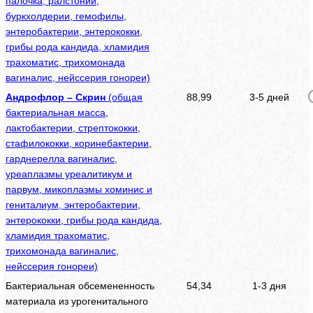
палочка, ралстонии,
буркхолдерии, гемофилы,
энтеробактерии, энтерококки,
грибы рода кандида, хламидия
трахоматис, трихомонада
вагиналис, нейссерия гонореи)
Андрофлор – Скрин
(общая
88,99
3-5 дней
бактериальная масса,
лактобактерии, стрептококки,
стафилококки, коринебактерии,
гарднерелла вагиналис,
уреаплазмы уреалитикум и
парвум, микоплазмы хоминис и
гениталиум, энтеробактерии,
энтерококки, грибы рода кандида,
хламидия трахоматис,
трихомонада вагиналис,
нейссерия гонореи)
Бактериальная обсемененность
54,34
1-3 дня
материала из урогенитального