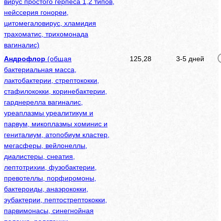
вирус простого герпеса 1,2 типов,
нейссерия гонореи,
цитомегаловирус, хламидия
трахоматис, трихомонада
вагиналис)
Андрофлор
(общая
125,28
3-5 дней
бактериальная масса,
лактобактерии, стрептококки,
стафилококки, коринебактерии,
гарднерелла вагиналис,
уреаплазмы уреалитикум и
парвум, микоплазмы хоминис и
гениталиум, атопобиум кластер,
мегасферы, вейлонеллы,
диалистеры, снеатия,
лептотрихии, фузобактерии,
превотеллы, порфиромоны,
бактероиды, анаэрококки,
эубактерии, пептострептококки,
парвимонасы, синегнойная