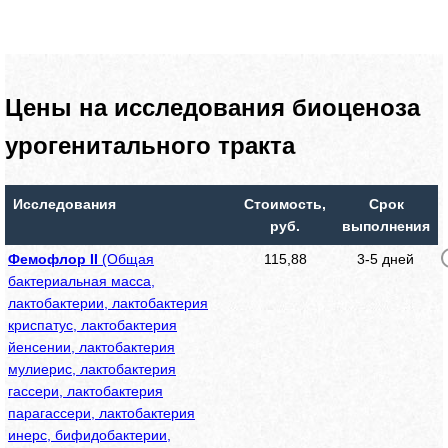
Цены на исследования биоценоза
урогенитального тракта
Исследования
Стоимость,
Срок
руб.
выполнения
Фемофлор II
(Общая
115,88
3-5 дней
бактериальная масса,
лактобактерии, лактобактерия
криспатус, лактобактерия
йенсении, лактобактерия
мулиерис, лактобактерия
гассери, лактобактерия
парагассери, лактобактерия
инерс, бифидобактерии,