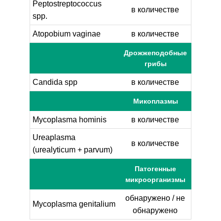
Peptostreptococcus
в количестве
spp.
Atopobium vaginae
в количестве
Дрожжеподобные
грибы
Candida spp
в количестве
Микоплазмы
Mycoplasma hominis
в количестве
Ureaplasma
в количестве
(urealyticum + parvum)
Патогенные
микроорганизмы
обнаружено / не
Mycoplasma genitalium
обнаружено